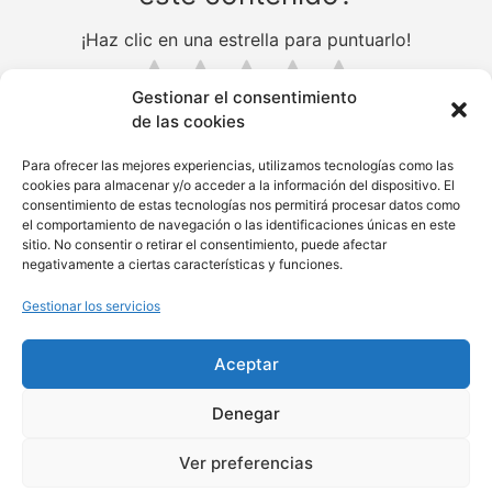
¡Haz clic en una estrella para puntuarlo!
Gestionar el consentimiento
de las cookies
Hasta ahora, ¡no hay votos!. Sé el primero en puntuar este
contenido.
Para ofrecer las mejores experiencias, utilizamos tecnologías como las
cookies para almacenar y/o acceder a la información del dispositivo. El
consentimiento de estas tecnologías nos permitirá procesar datos como
el comportamiento de navegación o las identificaciones únicas en este
sitio. No consentir o retirar el consentimiento, puede afectar
negativamente a ciertas características y funciones.
Gestionar los servicios
Política de tratamiento de datos
Aceptar
info@wom-en.org
+57 318 576 5458
Denegar
Ver preferencias
Copyright © 2026 Todos los derechos Reservados.